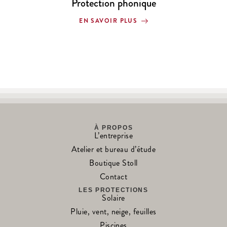
Protection phonique
EN SAVOIR PLUS
À PROPOS
L’entreprise
Atelier et bureau d’étude
Boutique Stoll
Contact
LES PROTECTIONS
Solaire
Pluie, vent, neige, feuilles
Piscines